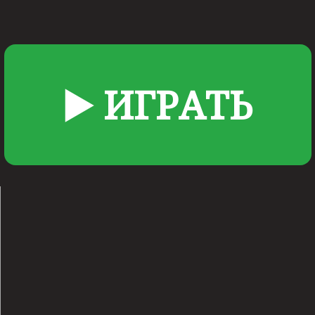
▶️ ИГРАТЬ