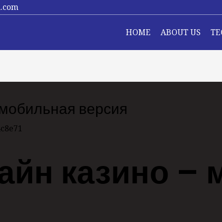
h.com
HOME
ABOUT US
TE
 мобильная версия
c8e71
айн казино – 