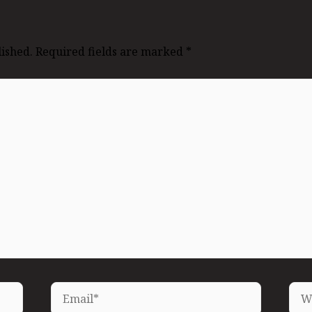
lished.
Required fields are marked
*
Email*
Web