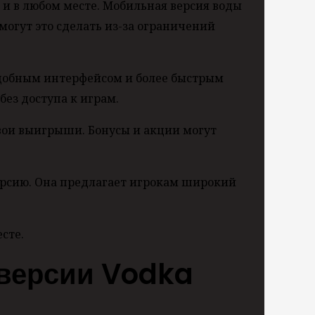
 и в любом месте. Мобильная версия воды
 могут это сделать из-за ограничений
 удобным интерфейсом и более быстрым
без доступа к играм.
вои выигрыши. Бонусы и акции могут
ерсию. Она предлагает игрокам широкий
сте.
версии Vodka