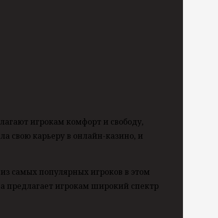
лагают игрокам комфорт и свободу,
ла свою карьеру в онлайн-казино, и
м из самых популярных игроков в этом
Вода предлагает игрокам широкий спектр