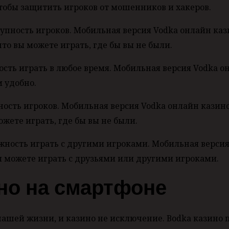
тобы защитить игроков от мошенников и хакеров.
пность игроков. Мобильная версия Vodka онлайн каз
что вы можете играть, где бы вы не были.
ть играть в любое время. Мобильная версия Vodka он
м удобно.
сть игроков. Мобильная версия Vodka онлайн казино 
ожете играть, где бы вы не были.
ость играть с другими игроками. Мобильная версия
вы можете играть с друзьями или другими игроками.
ино на смартфоне
шей жизни, и казино не исключение. Вodka казино п