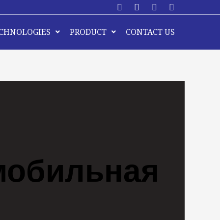
CHNOLOGIES
PRODUCT
CONTACT US
мобильная