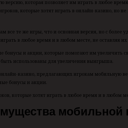
 версию, которая позволяет им играть в любое время
гроков, которые хотят играть в онлайн-казино, но не
м все те же игры, что и основная версия, но с более
играть в любое время и в любом месте, не оставляя их 
е бонусы и акции, которые помогают им увеличить с
ут быть использованы для увеличения выигрыша.
х онлайн-казино, предлагающих игрокам мобильную в
ные бонусы и акции.
ков, которые хотят играть в любое время и в любом ме
имущества мобильной 