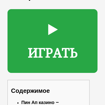
▶️
ИГРАТЬ
Содержимое
Пин Ап казино –