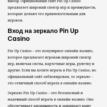
выбор. Официальный сайт Pin Up Casino
предлагает широкий спектр игр и преимуществ,
которые делают его привлекательным для
игроков.
Вход на зеркало Pin Up
Casino
Pin Up Casino – это популярное онлайн-казино,
которое предлагает игрокам широкий спектр
игр, включая слоты, карточные игры, рулетку и
другие. Если вы хотите играть в Pin Up Casino, но
официальный сайт заблокирован, то зеркало –
это отличный способ играть в онлайн-казино.
Зеркало Pin Up Casino – это безопасный и
надежный способ играть в онлайн-казино. Оно
обеспечивает анонимность и защищает вашу