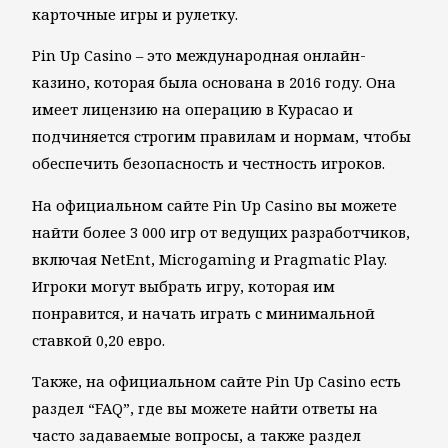
карточные игры и рулетку.
Pin Up Casino – это международная онлайн-
казино, которая была основана в 2016 году. Она
имеет лицензию на операцию в Курасао и
подчиняется строгим правилам и нормам, чтобы
обеспечить безопасность и честность игроков.
На официальном сайте Pin Up Casino вы можете
найти более 3 000 игр от ведущих разработчиков,
включая NetEnt, Microgaming и Pragmatic Play.
Игроки могут выбрать игру, которая им
понравится, и начать играть с минимальной
ставкой 0,20 евро.
Также, на официальном сайте Pin Up Casino есть
раздел “FAQ”, где вы можете найти ответы на
часто задаваемые вопросы, а также раздел