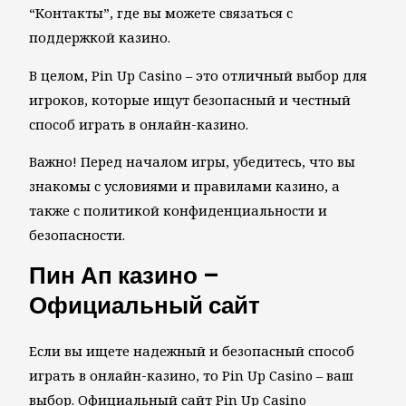
“Контакты”, где вы можете связаться с
поддержкой казино.
В целом, Pin Up Casino – это отличный выбор для
игроков, которые ищут безопасный и честный
способ играть в онлайн-казино.
Важно! Перед началом игры, убедитесь, что вы
знакомы с условиями и правилами казино, а
также с политикой конфиденциальности и
безопасности.
Пин Ап казино –
Официальный сайт
Если вы ищете надежный и безопасный способ
играть в онлайн-казино, то Pin Up Casino – ваш
выбор. Официальный сайт Pin Up Casino